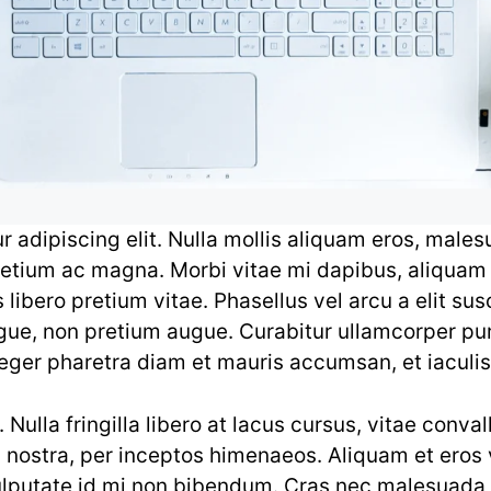
 adipiscing elit. Nulla mollis aliquam eros, malesu
retium ac magna. Morbi vitae mi dapibus, aliquam li
libero pretium vitae. Phasellus vel arcu a elit su
augue, non pretium augue. Curabitur ullamcorper pu
eger pharetra diam et mauris accumsan, et iaculis
Nulla fringilla libero at lacus cursus, vitae conva
 nostra, per inceptos himenaeos. Aliquam et eros v
 vulputate id mi non bibendum. Cras nec malesuada 